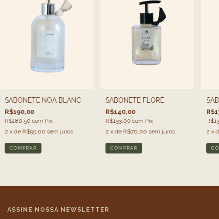
SABONETE NOA BLANC
SABONETE FLORÉ
SAB
R$190,00
R$140,00
R$1
R$180,50
com
Pix
R$133,00
com
Pix
R$13
2
x de
R$95,00
sem juros
2
x de
R$70,00
sem juros
2
x 
COMPRAR
COMPRAR
CO
ASSINE NOSSA NEWSLETTER