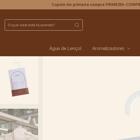
Cupom de primeira compra PRIMEIRA-COMPRA5 e ganhe
Água de Lençol
Aromatizadores