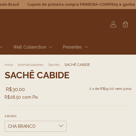
Cupom de primeira compra PRIMEIRA-COMPRA5 e ganhe 5%OFF
F
0
Well Collenction
Presentes
Início
.
Aromatizadores
.
Sachês
.
SACHÊ CABIDE
SACHÊ CABIDE
R$30,00
2
x de
R$15,00
sem juros
R$28,50
com
Pix
AROMA