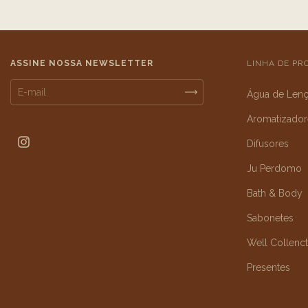
ASSINE NOSSA NEWSLETTER
LINHA DE PR
Água de Lenç
Aromatizador
Difusores
Ju Perdomo
Bath & Body
Sabonetes
Well Collenct
Presentes