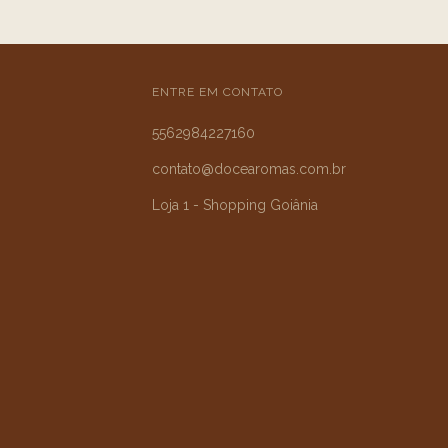
ENTRE EM CONTATO
5562984227160
contato@docearomas.com.br
Loja 1 - Shopping Goiânia